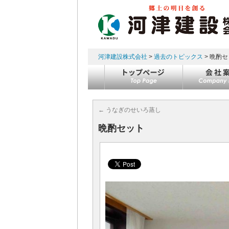
河津建設株式会社
>
過去のトピックス
> 晩酌
コンテンツへスキップ
←
うなぎのせいろ蒸し
晩酌セット