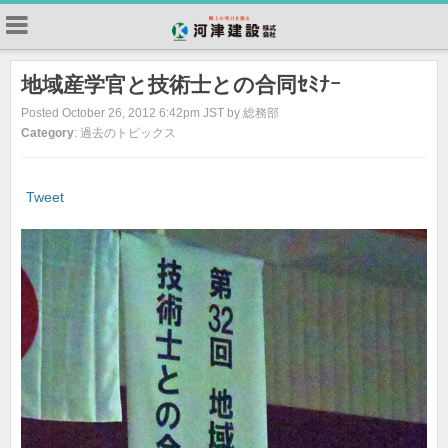
地域産学官と技術士との合同ｾﾐﾅｰ
Posted October 26, 2012 6:42pm JST by 総務部
Category
: 過去のトピックス
Tweet