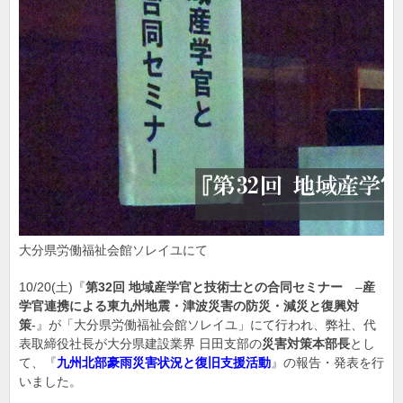
大分県労働福祉会館ソレイユにて
10/20(土)『
第32回 地域産学官と技術士との合同セミナー
–
産
学官連携による東九州地震・津波災害の防災・減災と復興対
策
-』が「大分県労働福祉会館ソレイユ」にて行われ、弊社、代
表取締役社長が大分県建設業界 日田支部の
災害対策本部長
とし
て、『
九州北部豪雨災害状況と復旧支援活動
』の報告・発表を行
いました。