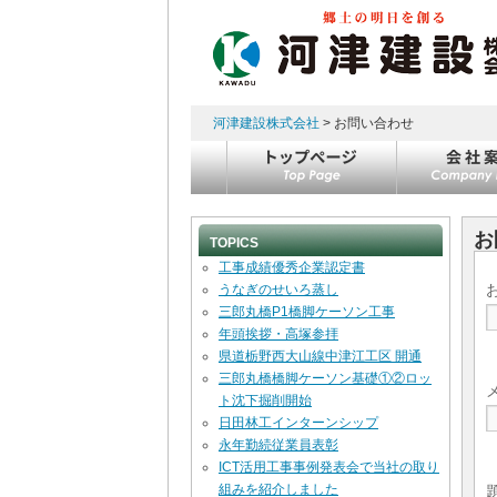
河津建設株式会社
> お問い合わせ
コンテンツへスキップ
お
TOPICS
工事成績優秀企業認定書
うなぎのせいろ蒸し
三郎丸橋P1橋脚ケーソン工事
年頭挨拶・高塚参拝
県道栃野西大山線中津江工区 開通
三郎丸橋橋脚ケーソン基礎①②ロッ
ト沈下掘削開始
日田林工インターンシップ
永年勤続従業員表彰
ICT活用工事事例発表会で当社の取り
組みを紹介しました