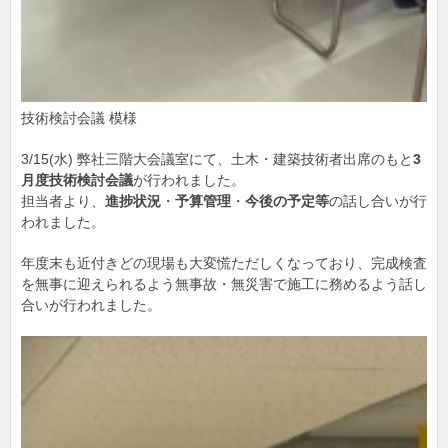
技術検討会議 模様
3/15(水) 弊社三階大会議室にて、土木・建築技術者出席のもと
3
月度技術検討会議
が行われました。
担当者より、
進捗状況
・
予算管理
・
今後の予定等
の話し合いが行
われました。
年度末も近付きどの現場も大変慌ただしくなっており、完成検査
を無事に迎えられるよう無事故・無災害で施工に務めるよう話し
合いが行われました。