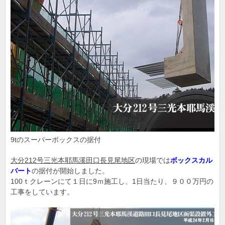
9tのスーパーボックスの据付
大分212号三光本耶馬溪田口長見尾地区
の現場では
ボックスカル
バート
の据付が開始しました。
100ｔクレーンにて１日に9ｍ施工し、1日当たり、９００万円の
工事をしています。