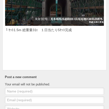
１ｾｯﾄ1.5m 総重量31t １日当たり5ｾｯﾄ完成
Post a new comment
Your email will not be published.
Name (required)
Email (required)
Website