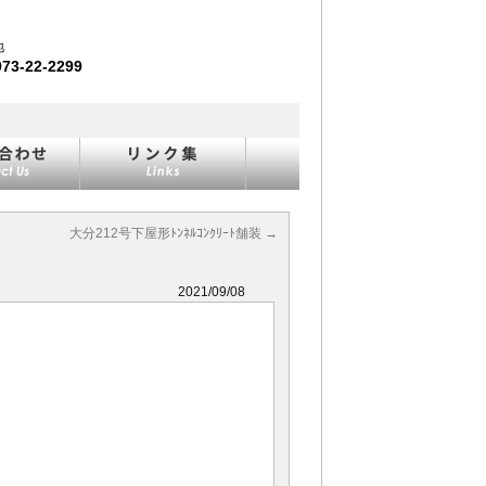
地
973-22-2299
大分212号下屋形ﾄﾝﾈﾙｺﾝｸﾘｰﾄ舗装
→
2021/09/08