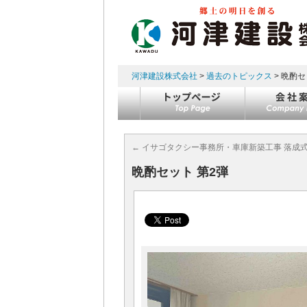
河津建設株式会社
>
過去のトピックス
> 晩酌セ
コンテンツへスキップ
←
イサゴタクシー事務所・車庫新築工事 落成
晩酌セット 第2弾