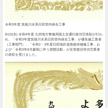
令和3年度 筑後川水系日田管内保全工事
8/10(水) 令和4年度 九州地方整備局国土交通行政功労表彰が行わ
れ、「令和3年度筑後川水系日田管内保全工事」が優良施工業者
（工事部門）、「令和2・3年度日田地区道路維持補修工事」お
よび「令和3年8月豪雨に伴う啓開活動」が災害復旧等功労業者
の表彰を受けました。