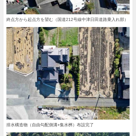
終点方から起点方を望む（国道212号線中津日田道路乗入れ部）
排水構造物（自由勾配側溝+集水桝）布設完了