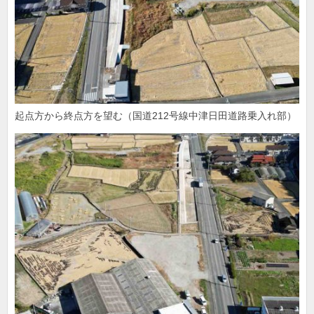
起点方から終点方を望む（国道212号線中津日田道路乗入れ部）