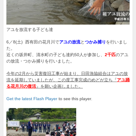
アユを放流する子ども達
6／8(土) 西有田の花月川で
アユの放流
と
つかみ捕り
を行いまし
た。
近くの坂井町、清水町の子ども達約50人が参加し、
2千匹
のアユ
の放流・つかみ捕りを行いました。
今年の2月から災害復旧工事が始まり、日田漁協組合はアユの放
流を延期していましたが、この度工事完成のめどが立ち『
アユ踊
る花月
川の復活
』を願い企画しました。
Get the latest Flash Player
to see this player.