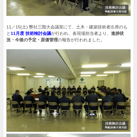
11／15(土) 弊社三階大会議室にて、土木・建築技術者出席のも
と
11月度 技術検討会議
が行われ、各現場担当者より、
進捗状
況・今後の予定・原価管理
の報告が行われました。