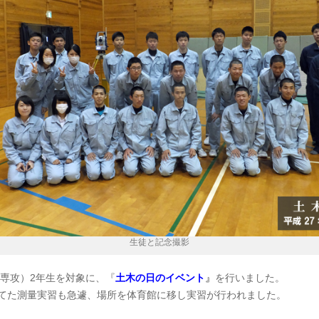
生徒と記念撮影
土木専攻）2年生を対象に、『
土木の日のイベント
』
を行いました。
てた測量実習も急遽、場所を体育館に移し実習が行われました。