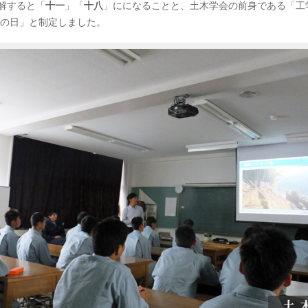
解すると「
十一
」「
十八
」にになることと、土木学会の前身である「工学会
木の日」と制定しました。