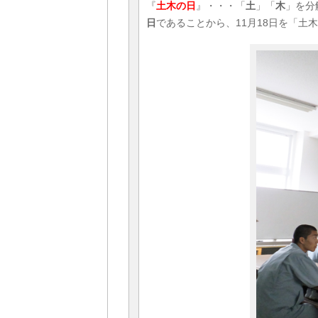
『
土木の日
』・・・「
土
」「
木
」を分
日
であることから、11月18日を「土