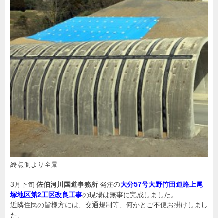
終点側より全景
3月下旬
佐伯河川国道事務所
発注の
大分57号大野竹田道路上尾
塚地区第2工区改良工事
の現場は無事に完成しました。
近隣住民の皆様方には、交通規制等、何かとご不便お掛けしまし
た。