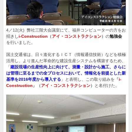
4／12(火) 弊社三階大会議室にて、福井コンピューターの方をお
招きし
i-Construction
（
アイ・コンストラクション
）
の
勉強会
を行いました。
国土交通省は、日々進化するＩＣＴ（情報通信技術）などを積極
活用し、より進んだ革命的な建設生産システムを構築するため、
「
建設現場の生産性向上に向けて、測量・設計から施工、さらに
は管理に至るまでの全プロセスにおいて、情報化を前提とした新
基準を2016年度から導入する
」と表明し、この取り組みを
『
i‐
Construction
』（
アイ・コンストラクション
）
と名付けた。