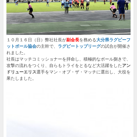
１０月１６日（日）弊社社長が
副会長
を務める
大分県ラグビーフ
ットボール協会
の主幹で、
ラグビートップリーグ
の試合が開催さ
れました。
社長はマッチコミッショナーを拝命し、積極的なボール捌きで、
攻撃の流れをつくり、自らもトライをとるなど大活躍をした
アン
ドリューエリス
選手をマン・オブ・ザ・マッチに選出し、大役を
果たしました。