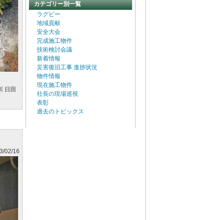
カテゴリー別一覧
ラグビー
地域貢献
安全大会
完成施工物件
技術検討会議
新着情報
災害復旧工事 進捗状況
物件情報
現在施工物件
 日田
社長の現場巡視
表彰
過去のトピックス
3/02/16