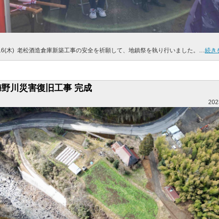
/16(木) 老松酒造倉庫新築工事の安全を祈願して、地鎮祭を執り行いました。…
続き
梅野川災害復旧工事 完成
202