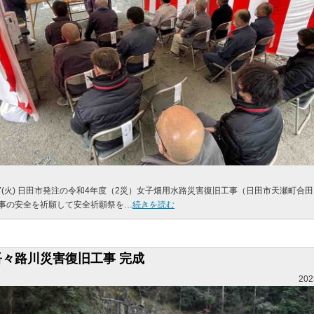
/7(火) 日田市発注の令和4年度（2災）女子畑用水路災害復旧工事（日田市天瀬町合
事の安全を祈願して安全祈願祭を…
続きを読む
吾々路川災害復旧工事 完成
202