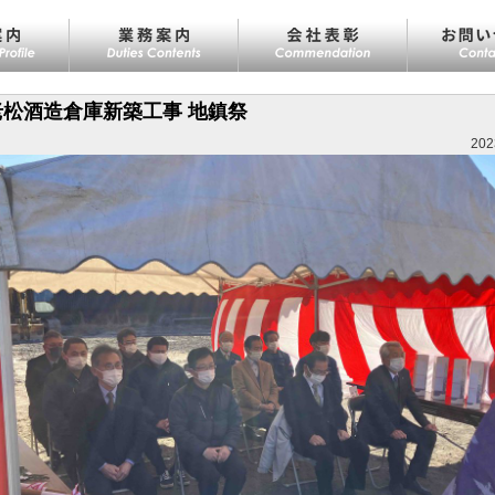
老松酒造倉庫新築工事 地鎮祭
202