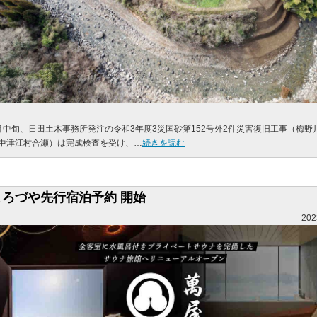
月中旬、日田土木事務所発注の令和3年度3災国砂第152号外2件災害復旧工事（梅野川
中津江村合瀬）は完成検査を受け、…
続きを読む
よろづや先行宿泊予約 開始
202