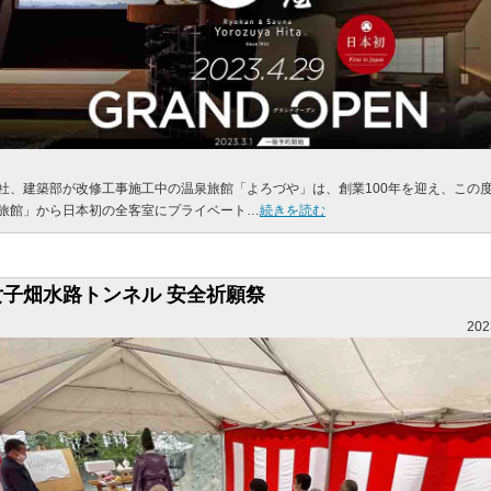
社、建築部が改修工事施工中の温泉旅館「よろづや」は、創業100年を迎え、この
旅館」から日本初の全客室にプライベート…
続きを読む
女子畑水路トンネル 安全祈願祭
202