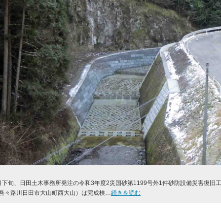
月下旬、日田土木事務所発注の令和3年度2災国砂第1199号外1件砂防設備災害復旧
吾々路川日田市大山町西大山）は完成検…
続きを読む