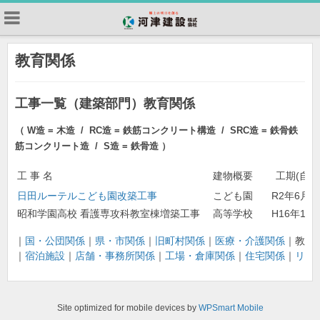
教育関係
工事一覧（建築部門）教育関係
（ W造 = 木造 / RC造 = 鉄筋コンクリート構造 / SRC造
=
鉄骨鉄
筋コンクリート造 / S造
=
鉄骨造 ）
工 事 名
建物概要
工期(自)
日田ルーテルこども園改築工事
こども園
R2年6月
昭和学園高校 看護専攻科教室棟増築工事
高等学校
H16年10
｜
国・公団関係
｜
県・市関係
｜
旧町村関係
｜
医療・介護関係
｜教育
｜
宿泊施設
｜
店舗・事務所関係
｜
工場・倉庫関係
｜
住宅関係
｜
リフ
Site optimized for mobile devices by
WPSmart Mobile